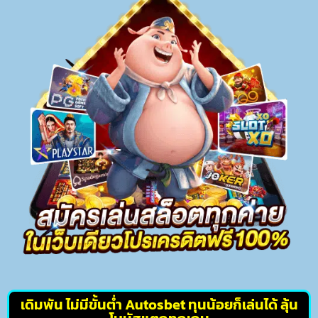
เดิมพัน ไม่มีขั้นต่ำ Autosbet ทุนน้อยก็เล่นได้ ลุ้น